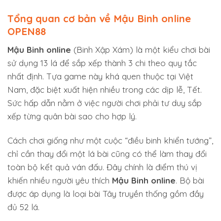
Tổng quan cơ bản về Mậu Binh online
OPEN88
Mậu Binh online
(Binh Xập Xám) là một kiểu chơi bài
sử dụng 13 lá để sắp xếp thành 3 chi theo quy tắc
nhất định. Tựa game này khá quen thuộc tại Việt
Nam, đặc biệt xuất hiện nhiều trong các dịp lễ, Tết.
Sức hấp dẫn nằm ở việc người chơi phải tư duy sắp
xếp từng quân bài sao cho hợp lý.
Cách chơi giống như một cuộc “điều binh khiển tướng”,
chỉ cần thay đổi một lá bài cũng có thể làm thay đổi
toàn bộ kết quả ván đấu. Đây chính là điểm thú vị
khiến nhiều người yêu thích
Mậu Binh online
. Bộ bài
được áp dụng là loại bài Tây truyền thống gồm đầy
đủ 52 lá.