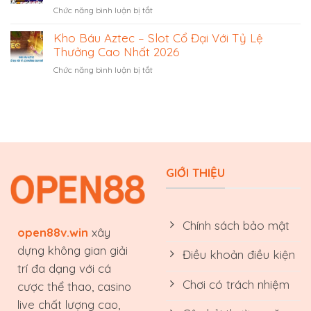
Gà
Nam
Đối
ở
Chức năng bình luận bị tắt
OPEN88
–
Kháng
Phỏm
Game
Độc
Kho Báu Aztec – Slot Cổ Đại Với Tỷ Lệ
Online
Bài
Đáo
–
Thưởng Cao Nhất 2026
Được
Luật
Yêu
ở
Chức năng bình luận bị tắt
Chơi
Thích
Kho
Và
Tại
Báu
Ưu
OPEN88
Aztec
Điểm
–
Trải
Slot
Nghiệm
Cổ
Tại
Đại
OPEN88
GIỚI THIỆU
Với
Tỷ
Lệ
Thưởng
Chính sách bảo mật
Cao
open88v.win
xây
Nhất
dựng không gian giải
Điều khoản điều kiện
2026
trí đa dạng với cá
Chơi có trách nhiệm
cược thể thao, casino
live chất lượng cao,