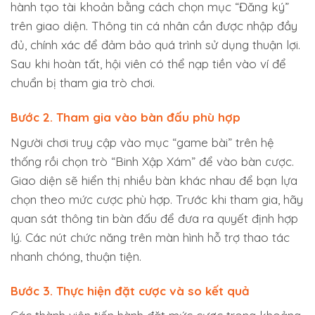
hành tạo tài khoản bằng cách chọn mục “Đăng ký”
trên giao diện. Thông tin cá nhân cần được nhập đầy
đủ, chính xác để đảm bảo quá trình sử dụng thuận lợi.
Sau khi hoàn tất, hội viên có thể nạp tiền vào ví để
chuẩn bị tham gia trò chơi.
Bước 2. Tham gia vào bàn đấu phù hợp
Người chơi truy cập vào mục “game bài” trên hệ
thống rồi chọn trò “Binh Xập Xám” để vào bàn cược.
Giao diện sẽ hiển thị nhiều bàn khác nhau để bạn lựa
chọn theo mức cược phù hợp. Trước khi tham gia, hãy
quan sát thông tin bàn đấu để đưa ra quyết định hợp
lý. Các nút chức năng trên màn hình hỗ trợ thao tác
nhanh chóng, thuận tiện.
Bước 3. Thực hiện đặt cược và so kết quả