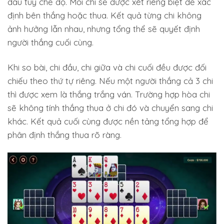
đấu tùy chế độ. Mỗi chi sẽ được xét riêng biệt để xác
định bên thắng hoặc thua. Kết quả từng chi không
ảnh hưởng lẫn nhau, nhưng tổng thể sẽ quyết định
người thắng cuối cùng.
Khi so bài, chi đầu, chi giữa và chi cuối đều được đối
chiếu theo thứ tự riêng. Nếu một người thắng cả 3 chi
thì được xem là thắng trắng ván. Trường hợp hòa chi
sẽ không tính thắng thua ở chi đó và chuyển sang chi
khác. Kết quả cuối cùng được nền tảng tổng hợp để
phân định thắng thua rõ ràng.