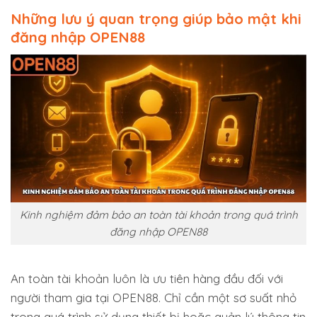
Những lưu ý quan trọng giúp bảo mật khi
đăng nhập OPEN88
Kinh nghiệm đảm bảo an toàn tài khoản trong quá trình
đăng nhập OPEN88
An toàn tài khoản luôn là ưu tiên hàng đầu đối với
người tham gia tại OPEN88. Chỉ cần một sơ suất nhỏ
trong quá trình sử dụng thiết bị hoặc quản lý thông tin