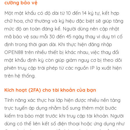
cường bảo vệ
Một mật khẩu có độ dài từ 10 đến 14 ký tự, kết hợp
chữ hoa, chữ thường và ký hiệu đặc biệt sẽ giúp tăng
mức độ an toàn đáng kể. Người dùng nên cập nhật
mã bảo vệ sau mỗi 30 đến 45 ngày thay vì duy trì cố
định trong thời gian dài. Khi thực hiện đăng nhập
OPEN88 trên nhiều thiết bị khác nhau, việc thay đổi
mật khẩu định kỳ còn giúp giảm nguy cơ bị theo dõi
phiên truy cập trái phép từ các nguồn IP lạ xuất hiện
trên hệ thống.
Kích hoạt (2FA) cho tài khoản của bạn
Tính năng xác thực hai lớp hiện được nhiều nền tảng
trực tuyến áp dụng nhằm bổ sung thêm một bước
kiểm tra bảo mật trước khi truy cập tài khoản. Người
dùng có thể liên kết số điện thoại hoặc ứng dụng như